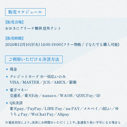
販売スケジュール
【販売会場】
おおきにアリーナ舞洲 屋外テント
【販売時間】
2024年12月10日(火) 14:00-19:00（フリー物販 / どなたでも購入可能）
ご利用いただける決済方法
現金
クレジットカード ※一括払いのみ
VISA／MASTER／JCB／AMEX／銀聯
電子マネー
交通系／楽天Edy／nanaco／WAON／QUICPay／iD
QR決済
楽天pay／PayPay／LINE Pay／au PAY／メルペイ／d払い／ゆ
うちょPay／WeChat Pay／Alipay
※電波状況により、決済にお時間をいただくことや、急遽取り扱い不可になる場合も