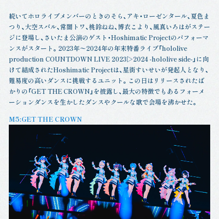
続いてホロライブメンバーのときのそら、アキ・ローゼンタール、夏色ま
つり、大空スバル、常闇トワ、桃鈴ねね、博衣こより、風真いろはがステー
ジに登場し、さいたま公演のゲスト・Hoshimatic Projectのパフォーマ
ンスがスタート。2023年〜2024年の年末特番ライブ「hololive
production COUNTDOWN LIVE 2023▷2024 -hololive side-」に向
けて結成されたHoshimatic Projectは、星街すいせいが発起人となり、
難易度の高いダンスに挑戦するユニット。この日はリリースされたば
かりの「GET THE CROWN」を披露し、最大の特徴でもあるフォーメ
ーションダンスを生かしたダンスやクールな歌で会場を沸かせた。
M5:GET THE CROWN