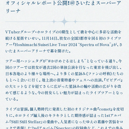
オフィシャルレポート公開！@さいたまスーパーア
リーナ
VTuberグループ・ホロライブの0期生として歌を中心に多彩な活動を
続ける星街すいせい。11月14日、彼女の全国3都市を回る初のライブツ
アー「Hoshimachi Suisei Live Tour 2024 “Spectra of Nova”」が、さ
いたまスーパーアリーナで幕を開けた。
ツアー用ハッシュタグが“#かけめぐるほしまち”となっている通り、今
回のツアーでは彼女が過去2回の単独公演を行なった東京を飛び出し、
日本各地のより様々な場所へ、より多くの星詠み（ファンの呼称）たちの
もとへと会いに行く。地上波の音楽特番やフェスへの出演、「ビビデバ」
の大ヒットなどを経てさらに広がった星詠みの輪や活動の広がりを改
めて感じるような、今の彼女らしい魅力が詰まったライブツアーとなっ
ている。
ライブは冒頭、個人勢時代に発表した初のオリジナル曲「comet」を皮切
りに、ホロライブ編入後のキラキラとした期待感が詰まった1stアルバ
ム『Still Still Stellar』の楽曲や、人気者になったゆえの葛藤や苦悩をロ
ックで表現した2ndアルバム『Specter』の収録曲など、これまでの歩み