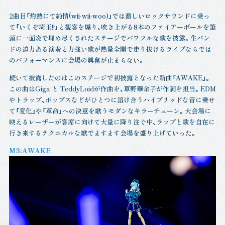
2曲目「灼熱にて純情(wii-wii-woo)」では激しいロックサウンドに乗っ
て「いくぞ埼玉!!」と観客を煽り、吹き上がる8本のファイアーボールを筆
頭に一面炎で埋め尽くされたステージでパワフルな歌を披露。生バン
ドの迫力ある演奏と力強い歌が熱量全開で走り抜けるライブならでは
のパフォーマンスに会場の興奮が止まらない。
続いて披露したのはこのステージで初披露となった新曲「AWAKE」。
この曲はGiga と TeddyLoidが作曲を、草野華余子が作詞を担当。EDM
やトラップ、ポップスなどがひとつに溶け合うハイブリッドな音に乗せ
て「変化」や「革命」への決意を歌うモダンなキラーチューン。大会場に
映えるレーザーが客席に向けて大量に降り注ぐ中、ラップと歌を自在に
行き来するテクニカルな歌でますます会場を盛り上げていった。
M3:AWAKE