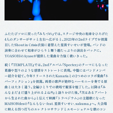
ふたたびソロに戻った「みちづれ」では、ステージ中央の和傘をひろげた
4人のダンサーがサッと左右へ広がると、2023年の2ndライブでお披露
目したShout in Crisis衣装に着替えた星街すいせいが登場。バンドの
演奏に合わせて和傘がひらりと舞う趣たっぷりの演出をバックに、
YOASOBIのAyaseが提供した楽曲を力強く歌いきった。
続く「TEMPLATE」では、2ndアルバム『Specter』のテーマにもなった
葛藤や怒りのような感情をストレートに表現。中盤にはバンドメンバ
ー紹介を経て、今年リリースされたKanariaとの2つめのコラボ楽曲「ネ
バーフィクション」を披露。両者の歌声が絶妙なハーモニーを奏でる原
曲とは大きく違う、全編ひとりでの歌唱で観客を魅了した。以降は「み
んなまだまだ盛り上がれるよね?!」と語りかけた後、「次はあるアパート
から生まれた曲から」と伝えて映画『トラペジウム』の主題歌になった
MAISONdesの「なんもない feat. 星街すいせい, sakuma.」へ。大会場
に映える四つ打ちのエレクトロサウンドとエモーショナルな歌のコン