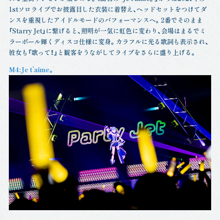
1stソロライブでお披露目した衣装に着替え、ヘッドセットをつけてダ
ンスを重視したアイドルモードのパフォーマンスへ。2番でそのまま
「Starry Jet」に繋げると、照明が一気に虹色に変わり、会場はまるでミ
ラーボール輝くディスコ仕様に変身。カラフルに光る歌詞も表示され、
彼女も「歌って！」と観客をうながしてライブをさらに盛り上げる。
M4:Je t’aime。