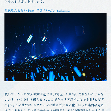
トラストで盛り上げていく。
M9:なんもない feat. 星街すいせい, sakuma.
続いてイントロで大歓声が起こり、「埼玉―！ 声出したりないんじゃな
いの？ いくぞ!!」と伝えると、ここでキャリア屈指のヒット曲「ビビデ
バ」へ。この曲では、スクリーンに城やガラスの靴といった楽曲の元ネ
タでもあるシンデレラのモチーフが登場し、サビの歌詞「おしゃまな馬