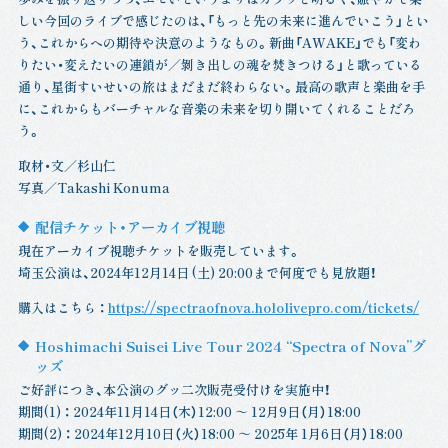
しい今回のライブで感じたのは、「もっと先の未来に進んでいこう」とい
う、これからへの期待や決意のようなもの。新曲「AWAKE」でも「変わ
りたい・変えたいの連鎖が／剝き出しの魂を焚きつける」と歌っている
通り、星街すいせいの旅はまだまだ終わらない。最高の歌声と楽曲を手
に、これからもバーチャルな音楽の未来を切り開いてくれることだろ
う。
取材・文／杉山仁
写真／Takashi Konuma
配信チケット・アーカイブ視聴
現在アーカイブ視聴チケットを販売しています。
埼玉公演は、2024年12月14日 (土) 20:00まで何度でも見放題！
購入はこちら ：
https://spectraofnova.hololivepro.com/tickets/
Hoshimachi Suisei Live Tour 2024 “Spectra of Nova”グ
ッズ
ご好評につき、本公演のグッ二次販売受付けを実施中！
期間(1) ： 2024年11月14日（木）12:00 ～ 12月9日（月）18:00
期間(2) ： 2024年12月10日（火）18:00 ～ 2025年 1月6日（月）18:00