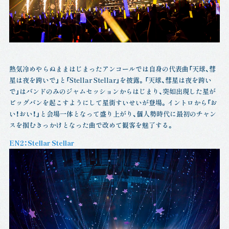
熱気冷めやらぬままはじまったアンコールでは自身の代表曲「天球、彗
星は夜を跨いで」と「Stellar Stellar」を披露。「天球、彗星は夜を跨い
で」はバンドのみのジャムセッションからはじまり、突如出現した星が
ビッグバンを起こすようにして星街すいせいが登場。イントロから「お
い！おい！」と会場一体となって盛り上がり、個人勢時代に最初のチャン
スを掴むきっかけとなった曲で改めて観客を魅了する。
EN2：Stellar Stellar