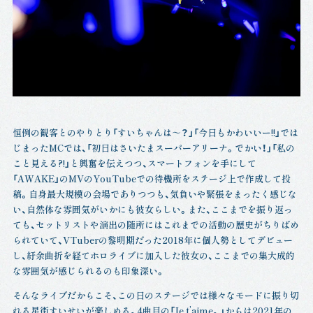
恒例の観客とのやりとり「すいちゃんは～？」「今日もかわいいー!!」では
じまったMCでは、「初日はさいたまスーパーアリーナ。でかい！」「私の
こと見える?!」と興奮を伝えつつ、スマートフォンを手にして
「AWAKE」のMVのYouTubeでの待機所をステージ上で作成して投
稿。自身最大規模の会場でありつつも、気負いや緊張をまったく感じな
い、自然体な雰囲気がいかにも彼女らしい。また、ここまでを振り返っ
ても、セットリストや演出の随所にはこれまでの活動の歴史がちりばめ
られていて、VTuberの黎明期だった2018年に個人勢としてデビュー
し、紆余曲折を経てホロライブに加入した彼女の、ここまでの集大成的
な雰囲気が感じられるのも印象深い。
そんなライブだからこそ、この日のステージでは様々なモードに振り切
れる星街すいせいが楽しめる。4曲目の「Je t’aime。」からは2021年の