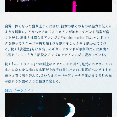
会場一体となって盛り上がった後は、彼女の歌そのものの魅力を伝える
ような展開に。アカペラではじまりピアノが加わってバンド演奏が盛
り上がる、原曲とは異なるアレンジの「Andromeda」では、ハンドマイ
クを持ってステージ中央で類まれな歌声をしっかりと聴かせてくれ
る。続く「放送室」もむき出しのギターサウンドが印象的だった原曲か
ら変わり、しっとりと洒脱なジャズロックアレンジに変わっていた。
続く「ムーンライト」では頭上のスクリーンに月が、足元のスクリーンパ
ネルにゆらゆら揺れる水面がそれぞれ映し出され、観客がペンライトを
黄色と青に切り替えて、さいたまスーパーアリーナ全体がまるで月の光
が揺れる水面のような絶景に変わる。
M13:ムーンライト