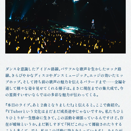
ダンスを意識したアイドル路線、パワフルな歌声を生かしたロック路
線、きらびやかなディスコやダンスミュージック、エッジの効いたヒッ
プホップ、そして持ち前の歌声の魅力を伝えるバラードまで……全編を
通して様々な姿を見せてくれる様子は、まさに現在までの集大成で、今
の星街すいせいならではの多彩な魅力が伝わってくる。
「本日のライブ、あと２曲となりました！」と伝えると、ここで曲紹介。
「VTuberという文化はまだまだ成長途中じゃないですか。私たちひと
りひとりが一生懸命に生きて、この活動を頑張っているんですけど、存
在が曖昧というか、まだ新しすぎて『何だこれ』って揶揄されたりする
ことも多くて。でも、私はこの活動に誇りをもっていますし、みんなが