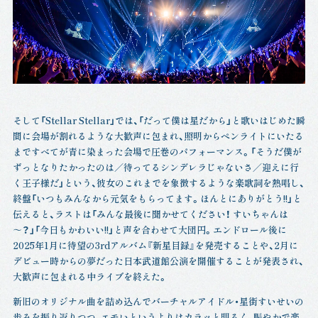
そして「Stellar Stellar」では、「だって僕は星だから」と歌いはじめた瞬
間に会場が割れるような大歓声に包まれ、照明からペンライトにいたる
まですべてが青に染まった会場で圧巻のパフォーマンス。「そうだ僕が
ずっとなりたかったのは／待ってるシンデレラじゃないさ／迎えに行
く王子様だ」という、彼女のこれまでを象徴するような楽歌詞を熱唱し、
終盤「いつもみんなから元気をもらってます。ほんとにありがとう!!」と
伝えると、ラストは「みんな最後に聞かせてください！ すいちゃんは
～？」「今日もかわいい!!」と声を合わせて大団円。エンドロール後に
2025年1月に待望の3rdアルバム『新星目録』を発売することや、2月に
デビュー時からの夢だった日本武道館公演を開催することが発表され、
大歓声に包まれる中ライブを終えた。
新旧のオリジナル曲を詰め込んでバーチャルアイドル・星街すいせいの
歩みを振り返りつつ、エモいというよりはカラッと明るく、賑やかで楽