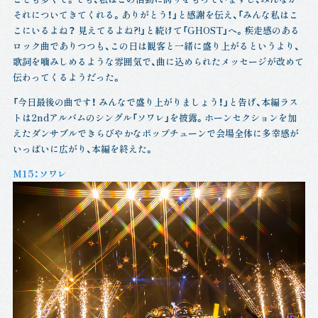
それについてきてくれる。ありがとう！」と感謝を伝え、「みんな私はこ
こにいるよね？ 見えてるよね?!」と続けて「GHOST」へ。疾走感のある
ロック曲でありつつも、この日は観客と一緒に盛り上がるというより、
歌詞を噛みしめるような雰囲気で、曲に込められたメッセージが改めて
伝わってくるようだった。
「今日最後の曲です！ みんなで盛り上がりましょう！」と告げ、本編ラス
トは2ndアルバムのシングル「ソワレ」を披露。ホーンセクションを加
えたダンサブルできらびやかなポップチューンで会場全体に多幸感が
いっぱいに広がり、本編を終えた。
M15：ソワレ