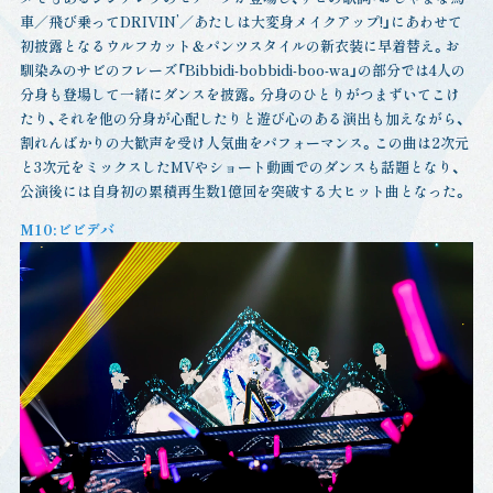
車／飛び乗ってDRIVIN’／あたしは大変身メイクアップ!」にあわせて
初披露となるウルフカット＆パンツスタイルの新衣装に早着替え。お
馴染みのサビのフレーズ「Bibbidi-bobbidi-boo-wa」の部分では4人の
分身も登場して一緒にダンスを披露。分身のひとりがつまずいてこけ
たり、それを他の分身が心配したりと遊び心のある演出も加えながら、
割れんばかりの大歓声を受け人気曲をパフォーマンス。この曲は2次元
と3次元をミックスしたMVやショート動画でのダンスも話題となり、
公演後には自身初の累積再生数1億回を突破する大ヒット曲となった。
M10:ビビデバ