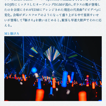
をDJ的にミックスしたオープニングBGMが流れ、ガラスの靴が登場し
たのを合図にそれがEDMにアレンジされた現在の代表曲「ビビデバ」に
変化。会場がダンスフロアのようになって盛り上がる中で星街すいせ
いが登場して「駆けろ」を歌いはじめると、観客も早速大歓声でそれに応
える。
M1:駆けろ