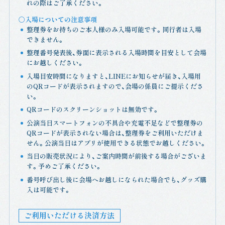
れの際はご了承ください。
〇入場についての注意事項
整理券をお持ちのご本人様のみ入場可能です。同行者は入場
できません。
整理番号発表後、券面に表示される入場時間を目安として会場
にお越しください。
入場目安時間になりますと、LINEにお知らせが届き、入場用
のQRコードが表示されますので、会場の係員にご提示くださ
い。
QRコードのスクリーンショットは無効です。
公演当日スマートフォンの不具合や充電不足などで整理券の
QRコードが表示されない場合は、整理券をご利用いただけま
せん。公演当日はアプリが使用できる状態でお越しください。
当日の販売状況により、ご案内時間が前後する場合がございま
す。予めご了承ください。
番号呼び出し後に会場へお越しになられた場合でも、グッズ購
入は可能です。
ご利用いただける決済方法