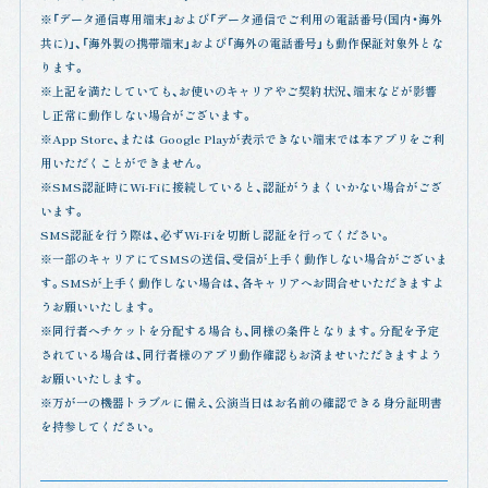
※「データ通信専用端末」および「データ通信でご利用の電話番号(国内・海外
共に)」、「海外製の携帯端末」および「海外の電話番号」も動作保証対象外とな
ります。
※上記を満たしていても、お使いのキャリアやご契約状況、端末などが影響
し正常に動作しない場合がございます。
※App Store、または Google Playが表示できない端末では本アプリをご利
用いただくことができません。
※SMS認証時にWi-Fiに接続していると、認証がうまくいかない場合がござ
います。
SMS認証を行う際は、必ずWi-Fiを切断し認証を行ってください。
※一部のキャリアにてSMSの送信、受信が上手く動作しない場合がございま
す。SMSが上手く動作しない場合は、各キャリアへお問合せいただきますよ
うお願いいたします。
※同行者へチケットを分配する場合も、同様の条件となります。分配を予定
されている場合は、同行者様のアプリ動作確認もお済ませいただきますよう
お願いいたします。
※万が一の機器トラブルに備え、公演当日はお名前の確認できる身分証明書
を持参してください。