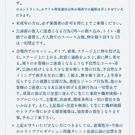
す。
※エントランス、ホワイエ等客席内以外の場所での撮影は可とさせていた
だきます。
未成年の方は、必ず保護者の許可を得た上でご来場ください。
公演前の他人に迷惑となる行為（列への割り込み、トイレ・通
路での着替え、大人数でのスペース占拠、物を振り回すなど）
は一切禁止です。
会場内でのモッシュ、ダイブ、肩車、ステージ上に物を投げ込
む、ステージ上に上がる、故意に通路をふさぐ、前に押し寄せ
る、周りのお客様のご迷惑となるような不自然なコール・奇
声、公演の妨げとなる大きな音を鳴らす等の行為、不自然なタ
イミングで両手を左右に激しく振る、腕を振り回す、上半身を
反らすなどの過激な応援行為、過度なジャンプ行為等、他のお
客様のご迷惑になる&公演を妨げる危険行為は一切禁止で
す。係員の指示及び注意に従わずに生じた事故や機材破損・ト
ラブルについて、主催者、出演者、関係各所は一切の責任を負
いかねます。また、上記指示・注意を無視して生じた機材破損
やトラブル等における損害補填は、加害者の責任となります
事、予めご了承下さい。
上記お守りいただけない方につきましては、 退場処分・今後の
ホロライブプロダクション所属タレント出演公演の出禁を含