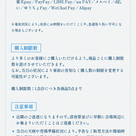
楽天pay／PayPay／LINE Pay／au PAY／メルペイ／d払
い／ゆうちょPay／WeChat Pay／Alipay
※電波状況により、決済にお時間をいただくことや、急遽取り扱い不可にな
る場合もございます。
購入制限数
より多くのお客様にご購入いただけるよう、商品ごとに購入制限
数を設けさせていただきます。
なお、当日の状況により事前の告知なく購入数の制限を変更する
可能性がございます。
購入制限数 ： 1会計につき各商品5点まで
注意事項
近隣のご迷惑になりますので、深夜帯並びに早朝に会場周辺に
お集まりいただくことはご遠慮ください。
当日の天候や売場準備状況により、予告なく販売方法や開始時