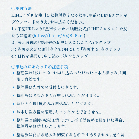
〇受付方法
LINEアプリを使用した整理券となるため、事前にLINEアプリを
ダウンロードのうえ、お申込みください。
1 ： 下記URLより「星街すいせい 物販公式」LINEアカウントを友
だちに追加（
https://lin.ee/MQ8u8km
）
2 ： 表示画像の「整理券のお申し込みはこちら」をタップ
3 ： 許可が必要な項目を全てONにして「許可する」をクリック
4 ： 日程を選択し、申し込みボタンをタップ
〇申込みにあたっての注意事項
整理券は1枚につき、お申し込みいただいたご本人様のみ、1回
限り有効です。
整理券は先着での受付となります。
整理券はどなたでもお申し込みいただけます。
おひとり様1度のみお申込みいただけます。
お申し込み後の変更、キャンセルはできません。
整理券の譲渡・転売は禁止です。不正行為が確認された場合、
整理券を無効といたします。
整理券は商品の購入を約束するものではありません。売り切