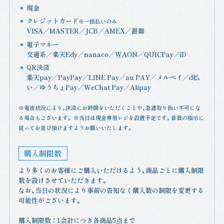
現金
クレジットカード
※一括払いのみ
VISA／MASTER／JCB／AMEX／銀聯
電子マネー
交通系／楽天Edy／nanaco／WAON／QUICPay／iD
QR決済
楽天pay／PayPay／LINE Pay／au PAY／メルペイ／d払
い／ゆうちょPay／WeChat Pay／Alipay
※電波状況により、決済にお時間をいただくことや、急遽取り扱い不可にな
る場合もございます。 ※当日は現金専用レジを設置予定です。係員の指示に
従ってお並び頂けますようお願いいたします。
購入制限数
より多くのお客様にご購入いただけるよう、商品ごとに購入制限
数を設けさせていただきます。
なお、当日の状況により事前の告知なく購入数の制限を変更する
可能性がございます。
購入制限数 ： 1会計につき各商品5点まで