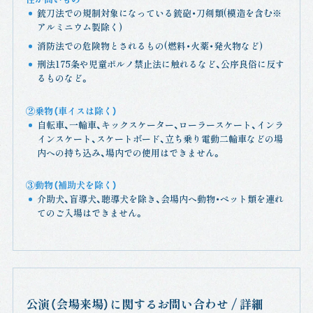
銃刀法での規制対象になっている銃砲・刀剣類(模造を含む※
アルミニウム製除く)
消防法での危険物とされるもの(燃料・火薬・発火物など)
刑法175条や児童ポルノ禁止法に触れるなど、公序良俗に反す
るものなど。
②乗物（車イスは除く）
自転車、一輪車、キックスケーター、ローラースケート、インラ
インスケート、スケートボード、立ち乗り電動二輪車などの場
内への持ち込み、場内での使用はできません。
③動物（補助犬を除く）
介助犬、盲導犬、聴導犬を除き、会場内へ動物・ペット類を連れ
てのご入場はできません。
公演（会場来場）に関するお問い合わせ / 詳細