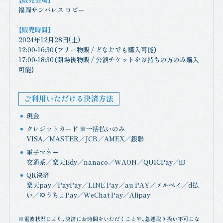
福岡サンパレス ロビー
【販売時間】
2024年12月28日(土)
12:00-16:30（フリー物販 / どなたでも購入可能）
17:00-18:30（開場後物販 / 公演チケットをお持ちの方のみ購入
可能）
ご利用いただける決済方法
現金
クレジットカード ※一括払いのみ
VISA／MASTER／JCB／AMEX／銀聯
電子マネー
交通系／楽天Edy／nanaco／WAON／QUICPay／iD
QR決済
楽天pay／PayPay／LINE Pay／au PAY／メルペイ／d払
い／ゆうちょPay／WeChat Pay／Alipay
※電波状況により、決済にお時間をいただくことや、急遽取り扱い不可にな