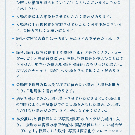
む厳しい措置を取らせていただくこともございます。予めご
了承下さい。
入場の際に本人確認をさせていただく場合があります。
入場時に手荷物検査を実施させていただく可能性がございま
す。ご協力宜しくお願い致します。
紛失・盗難等の責任は一切負いかねますので予めご了承下さ
い。
録音、録画、複写に使用する機材(一眼レフ等のカメラ、レコー
ダー、ビデオ等録音機器)及び酒類、危険物等を持込むことはで
きません。場内への持込み・録音・録画行為を見つけた場合は、
没収及びチケット回収の上、退場とさせて頂くことがありま
す。
会場内で係員の指示及び注意に従わない場合、入場をお断りし
たり、ご退場頂く場合があります。
酒気を帯びてのご入場は禁止させていただきます。会場係員
の判断により、酒気帯びでのご入場とみなした場合、ご入場い
ただけない場合がございます。予めご了承ください。
本公演は、映像収録および写真撮影用のカメラが会場内に入
り、ご来場のお客様の様子が媒体・商品映像に映りこむ場合が
ございます。収録された映像・写真は商品化やプロモーション