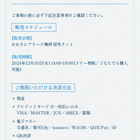
ご来場の前に必ず下記注意事項をご確認ください。
販売スケジュール
【販売会場】
おおきにアリーナ舞洲 屋外テント
【販売時間】
2024年12月10日(火) 14:00-19:00（フリー物販 / どなたでも購入
可能）
ご利用いただける決済方法
現金
クレジットカード ※一括払いのみ
VISA／MASTER／JCB／AMEX／銀聯
電子マネー
交通系／楽天Edy／nanaco／WAON／QUICPay／iD
QR決済