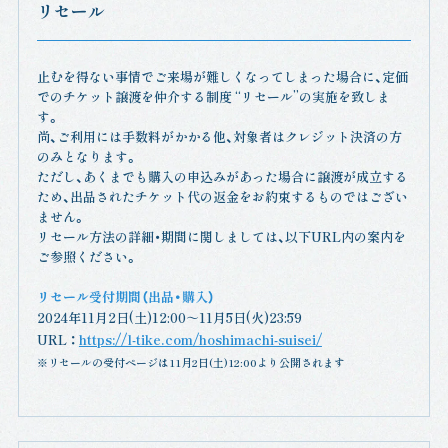
リセール
止むを得ない事情でご来場が難しくなってしまった場合に、定価
でのチケット譲渡を仲介する制度 “リセール”の実施を致しま
す。
尚、ご利用には手数料がかかる他、対象者はクレジット決済の方
のみとなります。
ただし、あくまでも購入の申込みがあった場合に譲渡が成立する
ため、出品されたチケット代の返金をお約束するものではござい
ません。
リセール方法の詳細・期間に関しましては、以下URL内の案内を
ご参照ください。
リセール受付期間（出品・購入）
2024年11月2日(土)12:00～11月5日(火)23:59
URL ：
https://l-tike.com/hoshimachi-suisei/
※リセールの受付ページは11月2日(土)12:00より公開されます