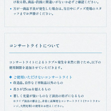
け取る際、商品・釣銭に間違いがないか必ずご確認ください。
万が一商品不良が発生した場合は、当日中にグッズ売場のスタ
ッフまでお声掛けください。
コンサートライトについて
コンサートライトによるトラブル発生を未然に防ぐため、以下の
使用制限を追加させていただきます。
ご使用いただけないコンサートライト
改造品、自作など市販品以外のもの
長さが25cmを超えるもの
著しく光量が強いものなど演出の妨げになるもの
※ライブ演出の都合上、非常に高輝度なコンサートライト（ウルトラオレ
ンジ、大閃光等）の使用をお控えください。