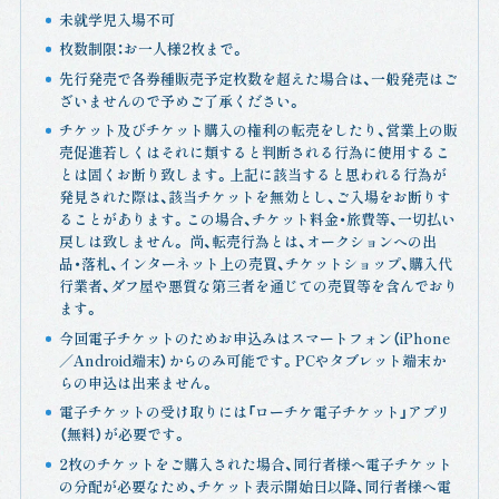
未就学児入場不可
枚数制限：お一人様2枚まで。
先行発売で各券種販売予定枚数を超えた場合は、一般発売はご
ざいませんので予めご了承ください。
チケット及びチケット購入の権利の転売をしたり、営業上の販
売促進若しくはそれに類すると判断される行為に使用するこ
とは固くお断り致します。上記に該当すると思われる行為が
発見された際は、該当チケットを無効とし、ご入場をお断りす
ることがあります。この場合、チケット料金・旅費等、一切払い
戻しは致しません。 尚、転売行為とは、オークションへの出
品・落札、インターネット上の売買、チケットショップ、購入代
行業者、ダフ屋や悪質な第三者を通じての売買等を含んでおり
ます。
今回電子チケットのためお申込みはスマートフォン（iPhone
／Android端末）からのみ可能です。PCやタブレット端末か
らの申込は出来ません。
電子チケットの受け取りには「ローチケ電子チケット」アプリ
（無料）が必要です。
2枚のチケットをご購入された場合、同行者様へ電子チケット
の分配が必要なため、チケット表示開始日以降、同行者様へ電