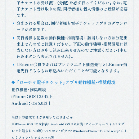
子チケットの受け渡し（分配）を必ず行ってください。なお、電
子チケット受け取りの際、同行者様も個人情報のご登録が必要
です。
分配される場合は、同行者様も電子チケットアプリのダウンロ
ードが必要です。
同行者様も記載の動作機種・推奨環境に該当しない方は分配出
来ませんのでご注意ください。 下記の動作機種・推奨環境に該
当しない方はお申し込み出来ませんのでご注意ください（申し
込みボタンも表示されません）。
LEncore会員であればプレリクエスト抽選先行とLEncore抽
選先行どちらもお申込みいただくことが可能となります。
「ローチケ電子チケット」アプリ動作機種・推奨環境
動作機種・推奨環境
iPhone ： iOS 12.0以上
Android ： OS 5.0以上
※以下の端末ではご利用いただけません
※iPhone iOS 12.0未満・ Android OS 5.0未満・フィーチャーフォン・タブ
レット端末（iPad等）・パソコン・ガラホ・WindowsPhone・BlackBerry・らく
らくフォン・キッズスマホ等